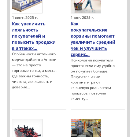
1 сент. 2025 г.
1 авг. 2025 г.
Как увеличить
Как
лояльность
покупательские
покупателей и
корзины помогают
повысить продажи
увеличить средний
в аптеках...
чек и улучшить
Особенности аптечного
сервис...
мерчандайзинга Аптеки
Психология покупателя
— это не просто
проста: если ему удобно,
торговые точки, а места,
он покупает больше.
где важны точность,
Покупательские
чистота, лояльность и
корзины играют
доверие...
ключевую роль в этом
процессе, позволяя
клиенту...