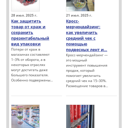
28 июл. 2025 г.
21 июл. 2025 г.
Как защитить
Кросс-
товар от краж и
мерчендайзинг:
сохранить
как увеличить
презентабельный
средний чек с
вид упаковки
помощью
Потери от краж в
подвесных лент и...
магазинах составляют
Кросс-мерчендайзинг —
1–3% от оборота, а в
это мощный
некоторых отраслях
инструмент повышения
могут достигать даже
продаж, который
большего показателя.
помогает увеличить
Особенно подвержены...
средний чек на 15–30%.
Размещение товаров в...