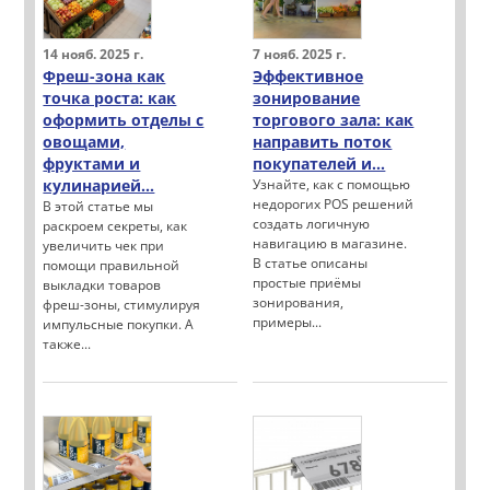
14 нояб. 2025 г.
7 нояб. 2025 г.
Фреш-зона как
Эффективное
точка роста: как
зонирование
оформить отделы с
торгового зала: как
овощами,
направить поток
фруктами и
покупателей и...
кулинарией...
Узнайте, как с помощью
недорогих POS решений
В этой статье мы
создать логичную
раскроем секреты, как
навигацию в магазине.
увеличить чек при
В статье описаны
помощи правильной
простые приёмы
выкладки товаров
зонирования,
фреш-зоны, стимулируя
примеры...
импульсные покупки. А
также...