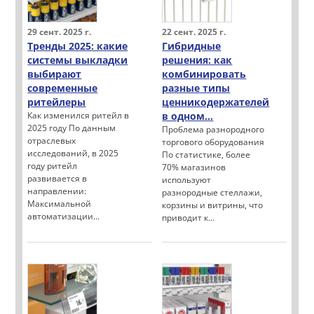
29 сент. 2025 г.
22 сент. 2025 г.
Тренды 2025: какие
Гибридные
системы выкладки
решения: как
выбирают
комбинировать
современные
разные типы
ритейлеры
ценникодержателей
Как изменился ритейл в
в одном...
2025 году По данным
Проблема разнородного
отраслевых
торгового оборудования
исследований, в 2025
По статистике, более
году ритейл
70% магазинов
развивается в
используют
направлении:
разнородные стеллажи,
Максимальной
корзины и витрины, что
автоматизации...
приводит к...