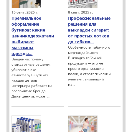
15 сент. 2025 г.
8 сент. 2025 г.
Премиальное
Профессиональные
оформление
решения для
бутиков: какие
выкладки сигарет:
ценникодержатели
от простых лотков
выбирают
до гибких...
магазины
Особенности табачного
мерчандайзинга
одежды...
Выкладка табачной
Введение: почему
продукции — это не
стандартные решения
просто организация
убивают люкс-
полки, а стратегический
атмосферу В бутиках
элемент, влияющий
каждая деталь
на...
интерьера работает на
восприятие бренда.
Даже ценник может...