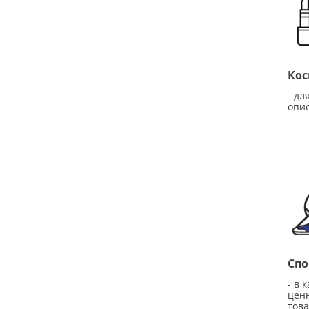
Кос
- дл
опи
Спо
- в 
цен
това