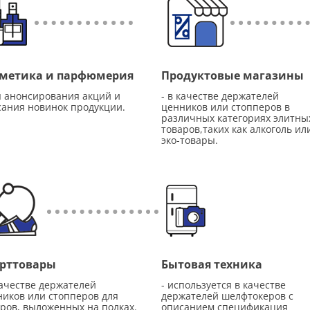
метика и парфюмерия
Продуктовые магазины
я анонсирования акций и
- в качестве держателей
сания новинок продукции.
ценников или стопперов в
различных категориях элитны
товаров,таких как алкоголь ил
эко-товары.
рттовары
Бытовая техника
качестве держателей
- используется в качестве
ников или стопперов для
держателей шелфтокеров с
ров, выложенных на полках.
описанием спецификация