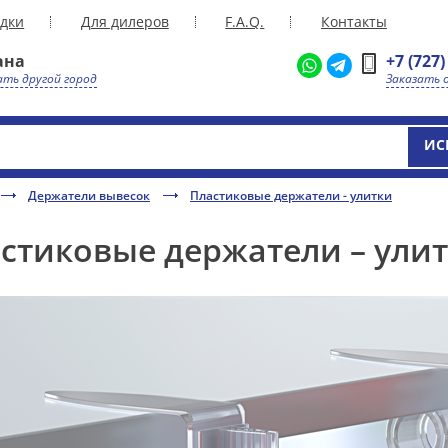
дки
Для дилеров
F.A.Q.
Контакты
ана
+7 (727)
ть другой город
Заказать 
ИС
Держатели вывесок
Пластиковые держатели - улитки
стиковые держатели – ули