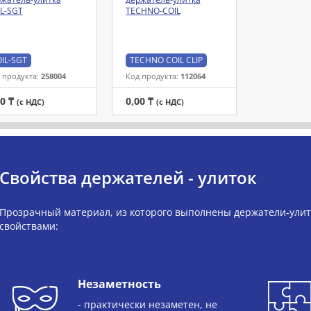
L-SGT
TECHNO-COIL
IL-SGT
TECHNO COIL CLIP
 продукта:
258004
Код продукта:
112064
00 ₸
0,00 ₸
(с НДС)
(с НДС)
Свойства держателей - улиток
Прозрачный материал, из которого выполнены держатели-улит
свойствами:
Незаметность
- практически незаметен, не