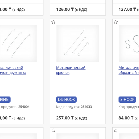
8,00 ₸
126,00 ₸
137,00 ₸
(с НДС)
(с НДС)
(
таллический
Металлический
Металличе
ючок-пружинка
крючок
образный 
RING
DS-HOOK
S-HOOK
 продукта:
254004
Код продукта:
254033
Код продук
3,00 ₸
257,00 ₸
84,00 ₸
(с НДС)
(с НДС)
(с