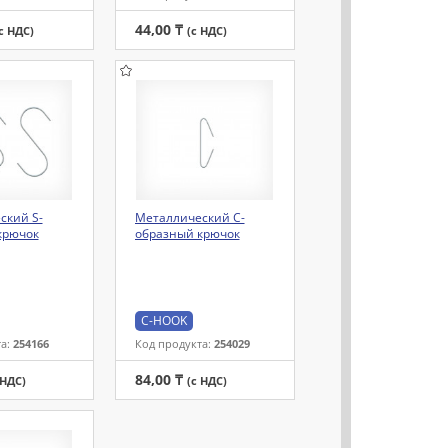
44,00 ₸
с НДС)
(с НДС)
ский S-
Металлический С-
крючок
образный крючок
C-HOOK
та:
254166
Код продукта:
254029
84,00 ₸
 НДС)
(с НДС)