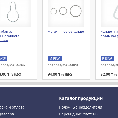
абин из
Металлическое кольцо
Кольцо пл
инкованного
овальной 
талла
ASP
M-RING
P-RING
 продукта:
252005
Код продукта:
251048
Код продук
8,00 ₸
94,00 ₸
52,00 ₸
(с НДС)
(с НДС)
(с
Каталог продукции
авка и оплата
Полочные разделители
дилеров
Перекидные системы