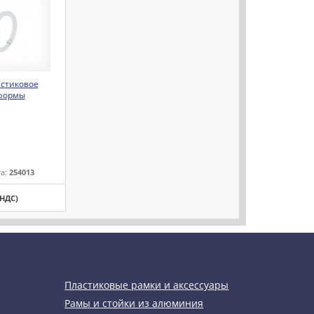
астиковое
формы
та:
254013
 НДС)
Пластиковые рамки и аксессуары
Рамы и стойки из алюминия