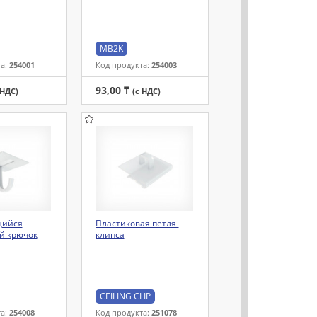
MB2K
та:
254001
Код продукта:
254003
93,00 ₸
 НДС)
(с НДС)
щийся
Пластиковая петля-
й крючок
клипса
CEILING CLIP
та:
254008
Код продукта:
251078