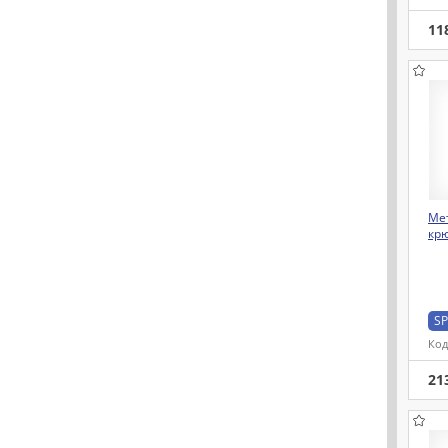
11
Ме
кр
SP
Код
21