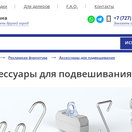
дки
Для дилеров
F.A.Q.
Контакты
ана
+7 (727)
ть другой город
Заказать 
ИС
Рекламная фурнитура
Аксессуары для подвешивания
ессуары для подвешивания