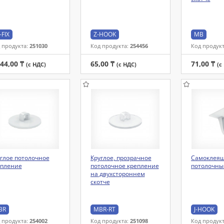
-FIX
Z-HOOK
MB
 продукта:
251030
Код продукта:
254456
Код продук
744,00 ₸
65,00 ₸
71,00 ₸
(с НДС)
(с НДС)
(с
глое потолочное
Круглое, прозрачное
Самоклея
епление
потолочное крепление
потолочны
на двухстороннем
скотче
BR
MBR-RT
J-HOOK
 продукта:
254002
Код продукта:
251098
Код продук