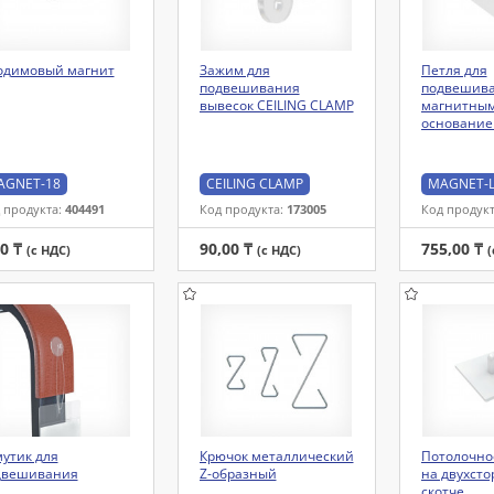
одимовый магнит
Зажим для
Петля для
подвешивания
подвешива
вывесок CEILING CLAMP
магнитны
основани
AGNET-18
CEILING CLAMP
MAGNET-L
 продукта:
404491
Код продукта:
173005
Код продук
00 ₸
90,00 ₸
755,00 ₸
(с НДС)
(с НДС)
(
утик для
Крючок металлический
Потолочно
двешивания
Z-образный
на двухст
скотче