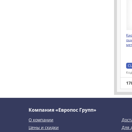
Кар
оц
ме
CL
Код
17
Компания «Европос Групп»
О компании
Дост
Цены и скидки
Для 