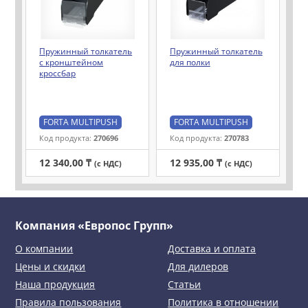
Пружинный толкатель
Пружинный толкатель
с кронштейном
для полки
кроссбар
FORTA MULTIPUSH
FORTA MULTIPUSH
Код продукта:
270696
Код продукта:
270783
12 340,00 ₸
12 935,00 ₸
(с НДС)
(с НДС)
Компания «Европос Групп»
О компании
Доставка и оплата
Цены и скидки
Для дилеров
Наша продукция
Статьи
Правила пользования
Политика в отношении