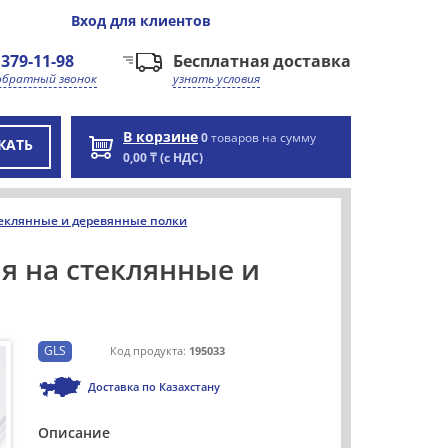
Вход
для клиентов
 379-11-98
Бесплатная доставка
обратный звонок
узнать условия
В корзине
0
товаров на сумму
КАТЬ
0,00 ₸ (с НДС)
еклянные и деревянные полки
я на стеклянные и
GLS
Код продукта:
195033
Доставка по Казахстану
Описание