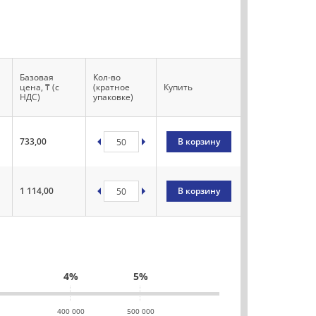
Базовая
Кол-во
а
цена, ₸ (с
(кратное
Купить
НДС)
упаковке)
733,00
В корзину
1 114,00
В корзину
4%
5%
400 000
500 000