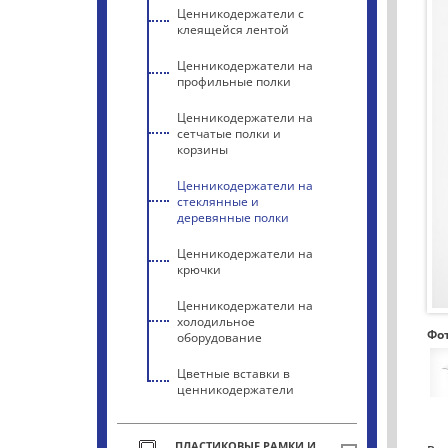
Ценникодержатели с
клеящейся лентой
Ценникодержатели на
профильные полки
Ценникодержатели на
сетчатые полки и
корзины
Ценникодержатели на
стеклянные и
деревянные полки
Ценникодержатели на
крючки
Ценникодержатели на
холодильное
Фо
оборудование
Цветные вставки в
ценникодержатели
ПЛАСТИКОВЫЕ РАМКИ И