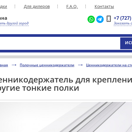
дки
Для дилеров
F.A.Q.
Контакты
ана
+7 (727)
ть другой город
Заказать 
ИС
вная
Полочные ценникодержатели
Ценникодержатели на ст
енникодержатель для креплени
ругие тонкие полки